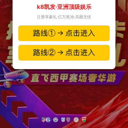
k8凯发·亚洲顶级娱乐
注册享豪礼·亿万奖池·高额无忧